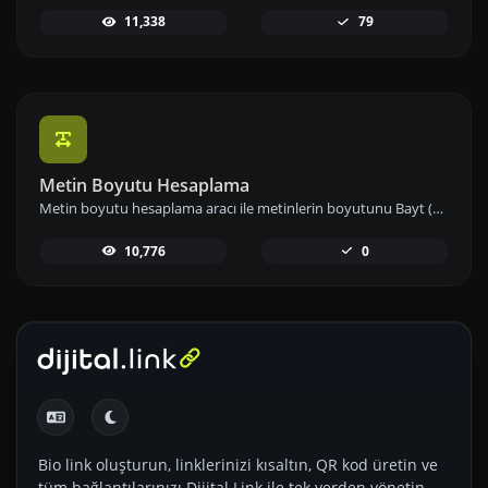
11,338
79
Metin Boyutu Hesaplama
Metin boyutu hesaplama aracı ile metinlerin boyutunu Bayt (B), Kilobayt (KB) veya Megabayt (MB) cinsinden anında hesaplayın ve veri kullanımınızı etkin biçimde yönetin.
10,776
0
Bio link oluşturun, linklerinizi kısaltın, QR kod üretin ve
tüm bağlantılarınızı Dijital Link ile tek yerden yönetin.