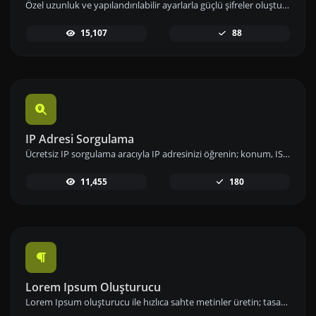
Özel uzunluk ve yapılandırılabilir ayarlarla güçlü şifreler oluşturun. Sayılar, semboller, küçük ve büyük harf kombinasyonlarını kullanarak şifre güvenliğini artırın.
15,107
88
IP Adresi Sorgulama
Ücretsiz IP sorgulama aracıyla IP adresinizi öğrenin; konum, ISP ve ağ bilgileri gibi detaylara hızlıca erişip analizlerinizi gerçekleştirin.
11,455
180
Lorem Ipsum Oluşturucu
Lorem Ipsum oluşturucu ile hızlıca sahte metinler üretin; tasarımlarınızda ve projelerinizde örnek içerik olarak kullanın.