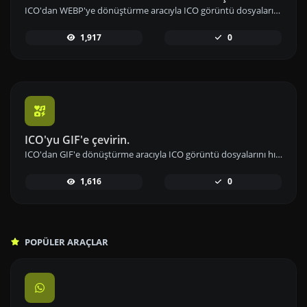
ICO'dan WEBP'ye dönüştürme aracıyla ICO görüntü dosyalarını hızlıca WEBP formatına çevirin ve sıkıştırmayı optimize edin.
1,917
0
ICO'yu GIF'e çevirin.
ICO'dan GIF'e dönüştürme aracıyla ICO görüntü dosyalarını hızla GIF formatına çevirin ve animasyonlar oluşturun.
1,616
0
POPÜLER ARAÇLAR