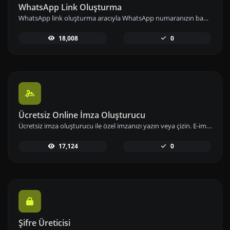
WhatsApp Link Oluşturma
WhatsApp link oluşturma aracıyla WhatsApp numaranızın bağlantısını önceden tanımlanmış mesajlarla paylaşarak iletişimi kolaylaştırın.
18,008
0
Ücretsiz Online İmza Oluşturucu
Ücretsiz imza oluşturucu ile özel imzanızı yazın veya çizin. E-imzanızı hızlıca oluşturup indirerek dijital imzanızı hemen kullanıma alabilirsiniz.
17,124
0
Şifre Üreticisi