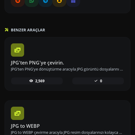
BENZER ARAÇLAR
JPG'ten PNG'ye çevirin.
JPG'ten PNG'ye dönüştürme aracıyla JPG görüntü dosyalarını hızlı biçimde PNG formatına dönüştürün; orijinal görüntü kalitesini koruyun.
2,569
0
JPG to WEBP
JPG to WEBP çevirme aracıyla JPG resim dosyalarınızı kolayca WEBP formatına dönüştürün; daha iyi sıkıştırma ve yüksek kalite elde edin.