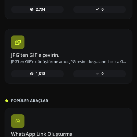
2,734
0
JPG'ten GIF'e çevirin.
JPG'ten GIF'e dönüştürme aracı, JPG resim dosyalarını hızlıca GIF formatına çevirir ve animasyonlu görüntüler oluşturulmasını sağlar.
1,818
0
POPÜLER ARAÇLAR
WhatsApp Link Oluşturma