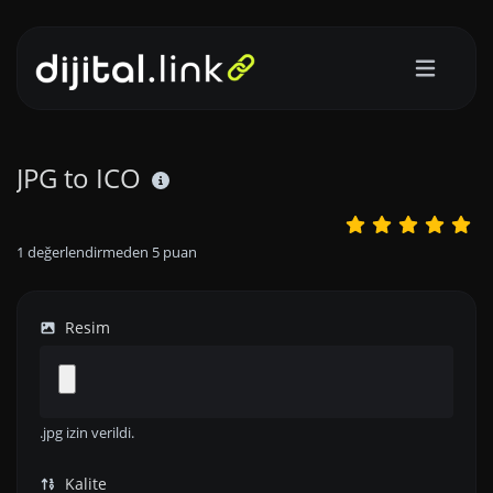
JPG to ICO
1
değerlendirmeden
5
puan
Resim
.jpg izin verildi.
Kalite