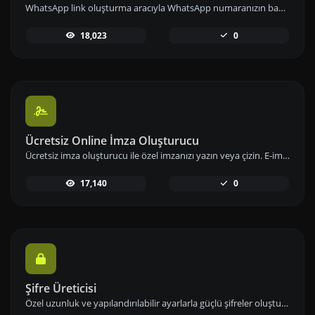
WhatsApp link oluşturma aracıyla WhatsApp numaranızın bağlantısını önceden tanımlanmış mesajlarla paylaşarak iletişimi kolaylaştırın.
18,023
0
Ücretsiz Online İmza Oluşturucu
Ücretsiz imza oluşturucu ile özel imzanızı yazın veya çizin. E-imzanızı hızlıca oluşturup indirerek dijital imzanızı hemen kullanıma alabilirsiniz.
17,140
0
Şifre Üreticisi
Özel uzunluk ve yapılandırılabilir ayarlarla güçlü şifreler oluşturun. Sayılar, semboller, küçük ve büyük harf kombinasyonlarını kullanarak şifre güvenliğini artırın.