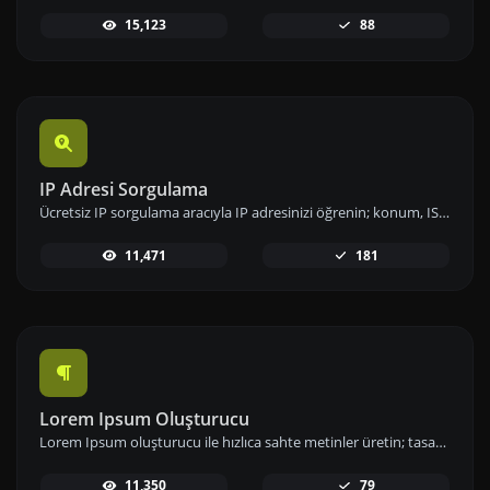
15,123
88
IP Adresi Sorgulama
Ücretsiz IP sorgulama aracıyla IP adresinizi öğrenin; konum, ISP ve ağ bilgileri gibi detaylara hızlıca erişip analizlerinizi gerçekleştirin.
11,471
181
Lorem Ipsum Oluşturucu
Lorem Ipsum oluşturucu ile hızlıca sahte metinler üretin; tasarımlarınızda ve projelerinizde örnek içerik olarak kullanın.
11,350
79