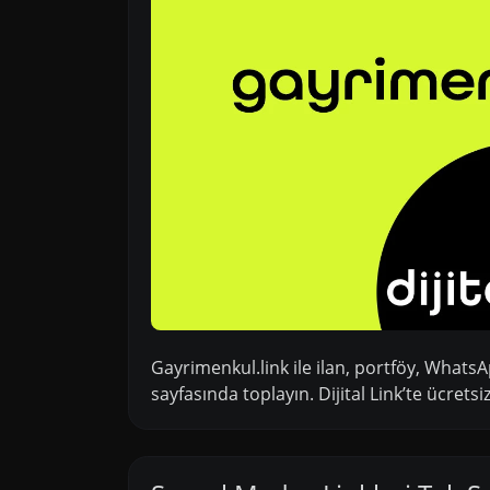
Gayrimenkul.link ile ilan, portföy, WhatsAp
sayfasında toplayın. Dijital Link’te ücretsi