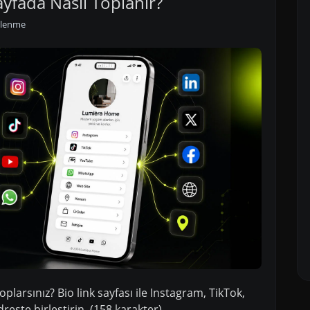
ayfada Nasıl Toplanır?
ülenme
oplarsınız? Bio link sayfası ile Instagram, TikTok,
este birleştirin. (158 karakter)