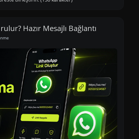
rulur? Hazır Mesajlı Bağlantı
lenme