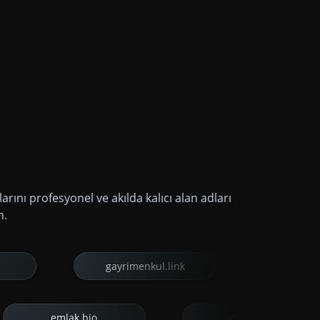
arını profesyonel ve akılda kalıcı alan adları
n.
gayrimenkul.link
incele.link
sanat.bio
emlak.bio
dijital.li