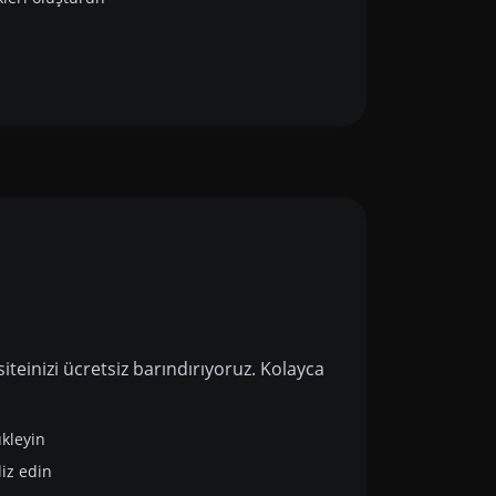
iteinizi ücretsiz barındırıyoruz. Kolayca
ükleyin
liz edin