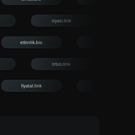
siyasi.link
diyetisyen.bio
magaza.bio
etkinlik.bio
restoran.
trbio.link
muzik.bio
indir.bio
fiyatal.link
dijital.lo