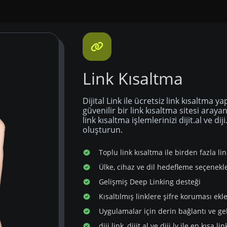
Link Kısaltma
Dijital Link ile ücretsiz link kısaltma y
güvenilir bir link kısaltma sitesi aray
link kısaltma işlemlerinizi dijit.al ve dij
oluşturun.
Toplu link kısaltma ile birden fazla li
Ülke, cihaz ve dil hedefleme seçenekle
Gelişmiş Deep Linking desteği
Kısaltılmış linklere şifre koruması ekl
Uygulamalar için derin bağlantı ve g
diji.link, dijit.al ve diji.ly ile en kısa l