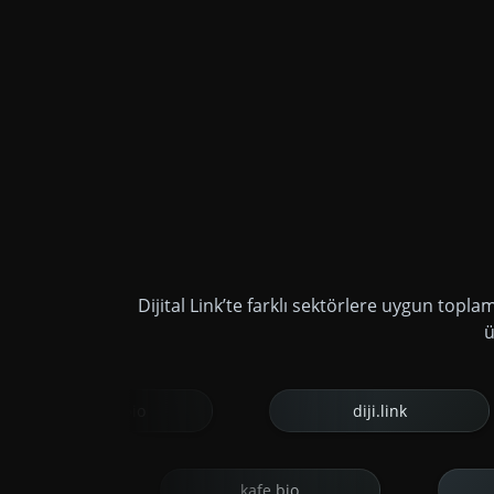
Dijital Link’te farklı sektörlere uygun topla
ü
agaza.bio
diji.link
estetisyen.link
pastane.link
kafe.bio