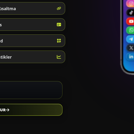
Kısaltma
s
od
stikler
TUR