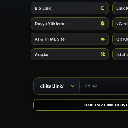
Bio Link
Link 
Dosya Yükleme
vCard
AI & HTML Site
QR K
Araçlar
İstati
Kısa link için alan adı seçiniz
dijital.link/
ÜCRETSİZ LİNK OLUŞ