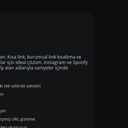
apın. Kısa link, kurumsal link kısaltma ve
anlar için ideal çözüm. Instagram ve Spotify
i.ly alan adlarıyla saniyeler içinde
nki tek seferde yönetin
ri
eyin
elişmiş URL gizleme
inkleri oluşturun