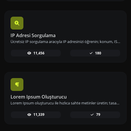
IP Adresi Sorgulama
Ücretsiz IP sorgulama aracıyla IP adresinizi öğrenin; konum, ISP ve ağ bilgileri gibi detaylara hızlıca erişip analizlerinizi gerçekleştirin.
11,456
180
Lorem Ipsum Oluşturucu
Lorem Ipsum oluşturucu ile hızlıca sahte metinler üretin; tasarımlarınızda ve projelerinizde örnek içerik olarak kullanın.
11,339
79