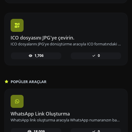
ICO dosyasını JPG'ye çevirin.
ICO dosyalarını JPG'ye dönüştürme aracıyla ICO formatındaki resimleri hızlıca JPG'ye çevirin ve paylaşın.
1,706
0
POPÜLER ARAÇLAR
WhatsApp Link Oluşturma
WhatsApp link oluşturma aracıyla WhatsApp numaranızın bağlantısını önceden tanımlanmış mesajlarla paylaşarak iletişimi kolaylaştırın.
18,009
0