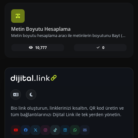
Metin Boyutu Hesaplama
Metin boyutu hesaplama aracı ile metinlerin boyutunu Bayt (B), Kilobayt (KB) veya Megabayt (MB) cinsinden anında hesaplayın ve veri kullanımınızı etkin biçimde yönetin.
10,777
0
Bio link oluşturun, linklerinizi kısaltın, QR kod üretin ve
tüm bağlantılarınızı Dijital Link ile tek yerden yönetin.