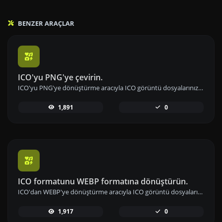
BENZER ARAÇLAR
ICO'yu PNG'ye çevirin.
ICO'yu PNG'ye dönüştürme aracıyla ICO görüntü dosyalarınızı hızlıca PNG formatına çevirin ve görüntü kalitesini yükseltin.
1,891
0
ICO formatunu WEBP formatına dönüştürün.
ICO'dan WEBP'ye dönüştürme aracıyla ICO görüntü dosyalarını hızlıca WEBP formatına çevirin ve sıkıştırmayı optimize edin.
1,917
0