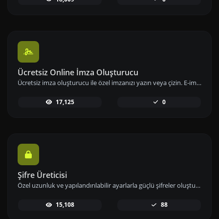
Ücretsiz Online İmza Oluşturucu
Ücretsiz imza oluşturucu ile özel imzanızı yazın veya çizin. E-imzanızı hızlıca oluşturup indirerek dijital imzanızı hemen kullanıma alabilirsiniz.
17,125
0
Şifre Üreticisi
Özel uzunluk ve yapılandırılabilir ayarlarla güçlü şifreler oluşturun. Sayılar, semboller, küçük ve büyük harf kombinasyonlarını kullanarak şifre güvenliğini artırın.
15,108
88