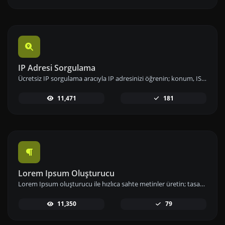
IP Adresi Sorgulama
Ücretsiz IP sorgulama aracıyla IP adresinizi öğrenin; konum, ISP ve ağ bilgileri gibi detaylara hızlıca erişip analizlerinizi gerçekleştirin.
11,471
181
Lorem Ipsum Oluşturucu
Lorem Ipsum oluşturucu ile hızlıca sahte metinler üretin; tasarımlarınızda ve projelerinizde örnek içerik olarak kullanın.
11,350
79