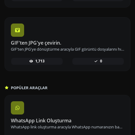
GIF'ten JPG'ye çevirin.
GIF'ten JPG'ye dönüştürme aracıyla GIF görüntü dosyalarını hızlıca JPG formatına çevirin ve paylaşın.
1,713
0
POPÜLER ARAÇLAR
WhatsApp Link Oluşturma
WhatsApp link oluşturma aracıyla WhatsApp numaranızın bağlantısını önceden tanımlanmış mesajlarla paylaşarak iletişimi kolaylaştırın.