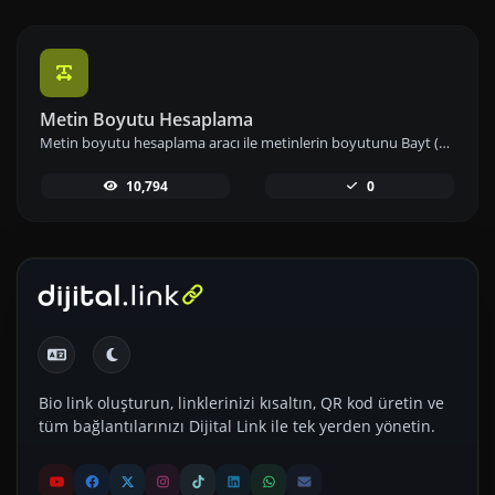
Metin Boyutu Hesaplama
Metin boyutu hesaplama aracı ile metinlerin boyutunu Bayt (B), Kilobayt (KB) veya Megabayt (MB) cinsinden anında hesaplayın ve veri kullanımınızı etkin biçimde yönetin.
10,794
0
Bio link oluşturun, linklerinizi kısaltın, QR kod üretin ve
tüm bağlantılarınızı Dijital Link ile tek yerden yönetin.