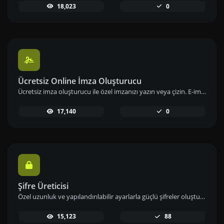
18,023
0
Ücretsiz Online İmza Oluşturucu
Ücretsiz imza oluşturucu ile özel imzanızı yazın veya çizin. E-imzanızı hızlıca oluşturup indirerek dijital imzanızı hemen kullanıma alabilirsiniz.
17,140
0
Şifre Üreticisi
Özel uzunluk ve yapılandırılabilir ayarlarla güçlü şifreler oluşturun. Sayılar, semboller, küçük ve büyük harf kombinasyonlarını kullanarak şifre güvenliğini artırın.
15,123
88