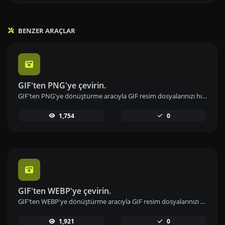
BENZER ARAÇLAR
GIF'ten PNG'ye çevirin.
GIF'ten PNG'ye dönüştürme aracıyla GIF resim dosyalarınızı hızlıca PNG formatına çevirin ve görüntü kalitesini artırın.
1,754
0
GIF'ten WEBP'ye çevirin.
GIF'ten WEBP'ye dönüştürme aracıyla GIF resim dosyalarınızı hızla WEBP formatına dönüştürün ve daha iyi sıkıştırma elde edin.
1,921
0