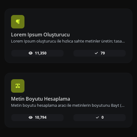
Lorem Ipsum Oluşturucu
Lorem Ipsum oluşturucu ile hızlıca sahte metinler üretin; tasarımlarınızda ve projelerinizde örnek içerik olarak kullanın.
11,350
79
Metin Boyutu Hesaplama
Metin boyutu hesaplama aracı ile metinlerin boyutunu Bayt (B), Kilobayt (KB) veya Megabayt (MB) cinsinden anında hesaplayın ve veri kullanımınızı etkin biçimde yönetin.
10,794
0