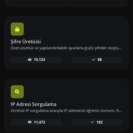
Şifre Üreticisi
Özel uzunluk ve yapılandırılabilir ayarlarla güçlü şifreler oluşturun. Sayılar, semboller, küçük ve büyük harf kombinasyonlarını kullanarak şifre güvenliğini artırın.
15,123
88
IP Adresi Sorgulama
Ücretsiz IP sorgulama aracıyla IP adresinizi öğrenin; konum, ISP ve ağ bilgileri gibi detaylara hızlıca erişip analizlerinizi gerçekleştirin.
11,472
182