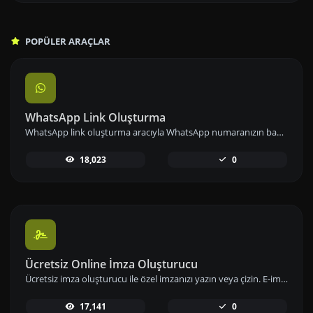
POPÜLER ARAÇLAR
WhatsApp Link Oluşturma
WhatsApp link oluşturma aracıyla WhatsApp numaranızın bağlantısını önceden tanımlanmış mesajlarla paylaşarak iletişimi kolaylaştırın.
18,023
0
Ücretsiz Online İmza Oluşturucu
Ücretsiz imza oluşturucu ile özel imzanızı yazın veya çizin. E-imzanızı hızlıca oluşturup indirerek dijital imzanızı hemen kullanıma alabilirsiniz.
17,141
0