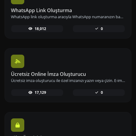
WhatsApp Link Oluşturma
WhatsApp link oluşturma aracıyla WhatsApp numaranızın bağlantısını önceden tanımlanmış mesajlarla paylaşarak iletişimi kolaylaştırın.
18,012
0
Ücretsiz Online İmza Oluşturucu
Ücretsiz imza oluşturucu ile özel imzanızı yazın veya çizin. E-imzanızı hızlıca oluşturup indirerek dijital imzanızı hemen kullanıma alabilirsiniz.
17,129
0