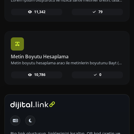
Lorem Ipsum oluşturucu ile hızlıca sahte metinler üretin; tasarımlarınızda ve projelerinizde örnek içerik olarak kullanın.
11,342
79
Metin Boyutu Hesaplama
Metin boyutu hesaplama aracı ile metinlerin boyutunu Bayt (B), Kilobayt (KB) veya Megabayt (MB) cinsinden anında hesaplayın ve veri kullanımınızı etkin biçimde yönetin.
10,786
0
Bio link oluşturun, linklerinizi kısaltın, QR kod üretin ve