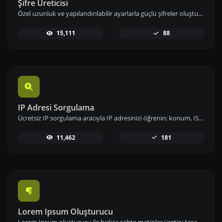
Şifre Üreticisi
Özel uzunluk ve yapılandırılabilir ayarlarla güçlü şifreler oluşturun. Sayılar, semboller, küçük ve büyük harf kombinasyonlarını kullanarak şifre güvenliğini artırın.
15,111
88
IP Adresi Sorgulama
Ücretsiz IP sorgulama aracıyla IP adresinizi öğrenin; konum, ISP ve ağ bilgileri gibi detaylara hızlıca erişip analizlerinizi gerçekleştirin.
11,462
181
Lorem Ipsum Oluşturucu