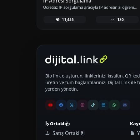
IP Adresi Sorgulama
Ücretsiz IP sorgulama aracıyla IP adresinizi öğrenin; konum, ISP ve ağ bilgileri gibi detaylara hızlıca erişip analizlerinizi gerçekleştirin.
11,455
180
Bio link oluşturun, linklerinizi kısaltın, QR kod
üretin ve tüm bağlantılarınızı Dijital Link ile t
yerden yönetin.
İş Ortaklığı
Kay
Satış Ortaklığı
Y