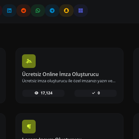
Ücretsiz Online İmza Oluşturucu
Ücretsiz imza oluşturucu ile özel imzanızı yazın veya çizin. E-imzanızı hızlıca oluşturup indirerek dijital imzanızı hemen kullanıma alabilirsiniz.
17,124
0