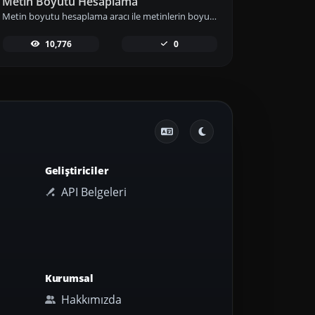
Metin Boyutu Hesaplama
Metin boyutu hesaplama aracı ile metinlerin boyutunu Bayt (B), Kilobayt (KB) veya Megabayt (MB) cinsinden anında hesaplayın ve veri kullanımınızı etkin biçimde yönetin.
10,776
0
Geliştiriciler
API Belgeleri
Kurumsal
Hakkımızda