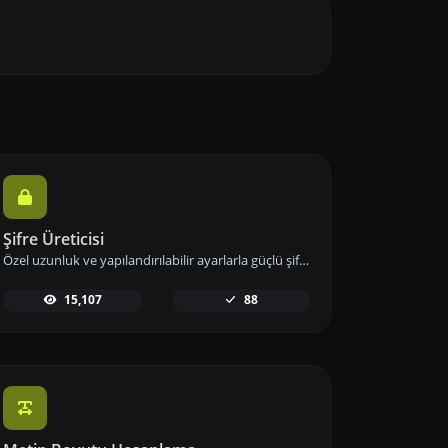
Şifre Üreticisi
Özel uzunluk ve yapılandırılabilir ayarlarla güçlü şifreler oluşturun. Sayılar, semboller, küçük ve büyük harf kombinasyonlarını kullanarak şifre güvenliğini artırın.
15,107
88