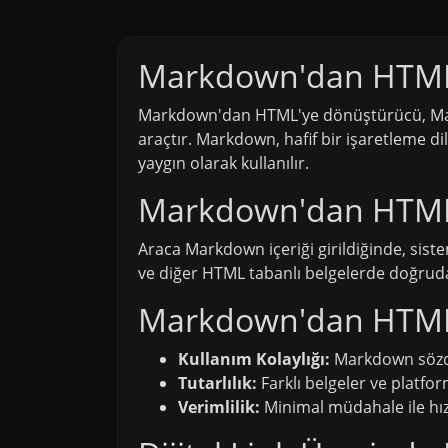
Markdown'dan HTML
Markdown'dan HTML'ye dönüştürücü, Markd
araçtır. Markdown, hafif bir işaretleme di
yaygın olarak kullanılır.
Markdown'dan HTML'y
Araca Markdown içeriği girildiğinde, sist
ve diğer HTML tabanlı belgelerde doğrudan
Markdown'dan HTML'
Kullanım Kolaylığı:
Markdown sözdiz
Tutarlılık:
Farklı belgeler ve platfo
Verimlilik:
Minimal müdahale ile hızl