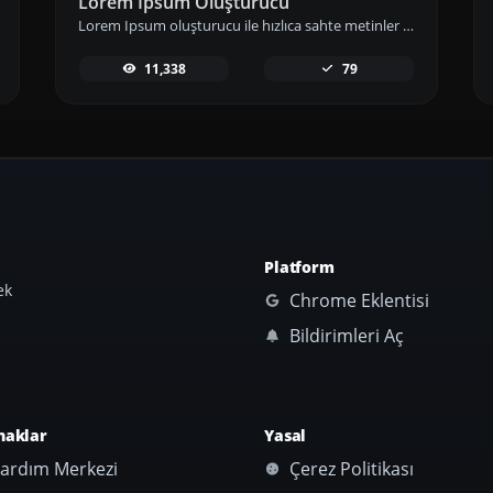
Lorem Ipsum Oluşturucu
Lorem Ipsum oluşturucu ile hızlıca sahte metinler üretin; tasarımlarınızda ve projelerinizde örnek içerik olarak kullanın.
11,338
79
Platform
ek
Chrome Eklentisi
Bildirimleri Aç
naklar
Yasal
ardım Merkezi
Çerez Politikası