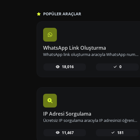
POPÜLER ARAÇLAR
WhatsApp Link Oluşturma
WhatsApp link oluşturma aracıyla WhatsApp numaranızın bağlantısını önceden tanımlanmış mesajlarla paylaşarak iletişimi kolaylaştırın.
18,016
0
IP Adresi Sorgulama
Ücretsiz IP sorgulama aracıyla IP adresinizi öğrenin; konum, ISP ve ağ bilgileri gibi detaylara hızlıca erişip analizlerinizi gerçekleştirin.
11,467
181