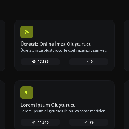
Ücretsiz Online İmza Oluşturucu
Ücretsiz imza oluşturucu ile özel imzanızı yazın veya çizin. E-imzanızı hızlıca oluşturup indirerek dijital imzanızı hemen kullanıma alabilirsiniz.
17,135
0
Lorem Ipsum Oluşturucu
Lorem Ipsum oluşturucu ile hızlıca sahte metinler üretin; tasarımlarınızda ve projelerinizde örnek içerik olarak kullanın.
11,345
79