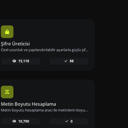
Şifre Üreticisi
Özel uzunluk ve yapılandırılabilir ayarlarla güçlü şifreler oluşturun. Sayılar, semboller, küçük ve büyük harf kombinasyonlarını kullanarak şifre güvenliğini artırın.
15,118
88
Metin Boyutu Hesaplama
Metin boyutu hesaplama aracı ile metinlerin boyutunu Bayt (B), Kilobayt (KB) veya Megabayt (MB) cinsinden anında hesaplayın ve veri kullanımınızı etkin biçimde yönetin.
10,790
0