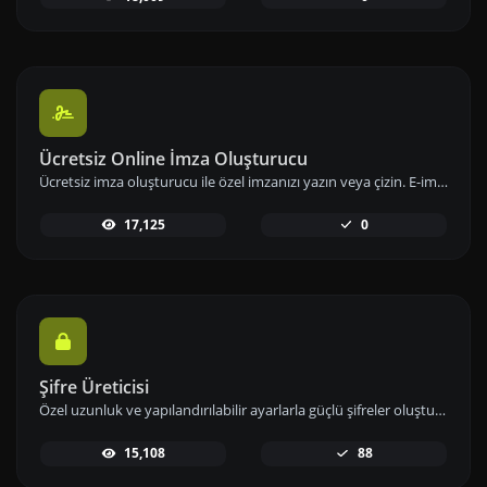
Ücretsiz Online İmza Oluşturucu
Ücretsiz imza oluşturucu ile özel imzanızı yazın veya çizin. E-imzanızı hızlıca oluşturup indirerek dijital imzanızı hemen kullanıma alabilirsiniz.
17,125
0
Şifre Üreticisi
Özel uzunluk ve yapılandırılabilir ayarlarla güçlü şifreler oluşturun. Sayılar, semboller, küçük ve büyük harf kombinasyonlarını kullanarak şifre güvenliğini artırın.
15,108
88