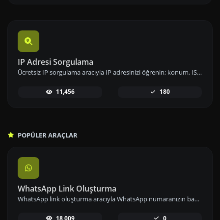
IP Adresi Sorgulama
Ücretsiz IP sorgulama aracıyla IP adresinizi öğrenin; konum, ISP ve ağ bilgileri gibi detaylara hızlıca erişip analizlerinizi gerçekleştirin.
11,456
180
POPÜLER ARAÇLAR
WhatsApp Link Oluşturma
WhatsApp link oluşturma aracıyla WhatsApp numaranızın bağlantısını önceden tanımlanmış mesajlarla paylaşarak iletişimi kolaylaştırın.
18,009
0