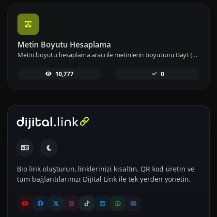
Metin Boyutu Hesaplama
Metin boyutu hesaplama aracı ile metinlerin boyutunu Bayt (B), Kilobayt (KB) veya Megabayt (MB) cinsinden anında hesaplayın ve veri kullanımınızı etkin biçimde yönetin.
10,777
0
Bio link oluşturun, linklerinizi kısaltın, QR kod üretin ve
tüm bağlantılarınızı Dijital Link ile tek yerden yönetin.