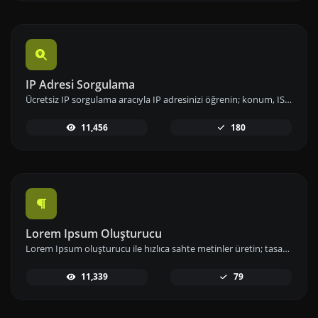
IP Adresi Sorgulama
Ücretsiz IP sorgulama aracıyla IP adresinizi öğrenin; konum, ISP ve ağ bilgileri gibi detaylara hızlıca erişip analizlerinizi gerçekleştirin.
11,456
180
Lorem Ipsum Oluşturucu
Lorem Ipsum oluşturucu ile hızlıca sahte metinler üretin; tasarımlarınızda ve projelerinizde örnek içerik olarak kullanın.
11,339
79