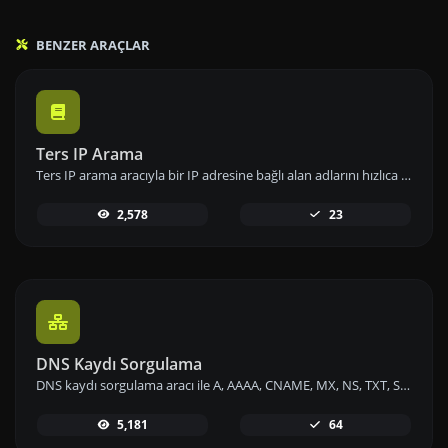
BENZER ARAÇLAR
Ters IP Arama
Ters IP arama aracıyla bir IP adresine bağlı alan adlarını hızlıca listeleyin.
2,578
23
DNS Kaydı Sorgulama
DNS kaydı sorgulama aracı ile A, AAAA, CNAME, MX, NS, TXT, SOA kayıtlarını hızlıca bulun, detayları inceleyin ve alan adınızı yönetin!
5,181
64