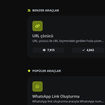
BENZER ARAÇLAR
URL çözücü
URL çözücü ile URL biçimindeki girdileri hızla çözerek orijinal metni elde edin.
7,915
4,843
POPÜLER ARAÇLAR
WhatsApp Link Oluşturma
WhatsApp link oluşturma aracıyla WhatsApp numaranızın bağlantısını önceden tanımlanmış mesajlarla paylaşarak iletişimi kolaylaştırın.