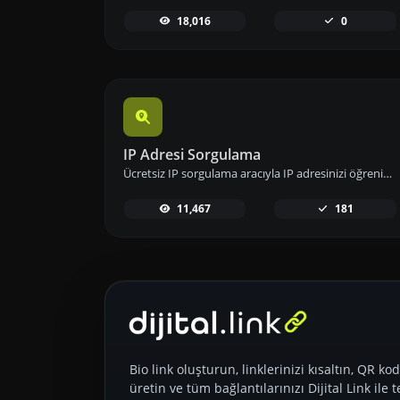
18,016
0
IP Adresi Sorgulama
Ücretsiz IP sorgulama aracıyla IP adresinizi öğrenin; konum, ISP ve ağ bilgileri gibi detaylara hızlıca erişip analizlerinizi gerçekleştirin.
11,467
181
Bio link oluşturun, linklerinizi kısaltın, QR kod
üretin ve tüm bağlantılarınızı Dijital Link ile t