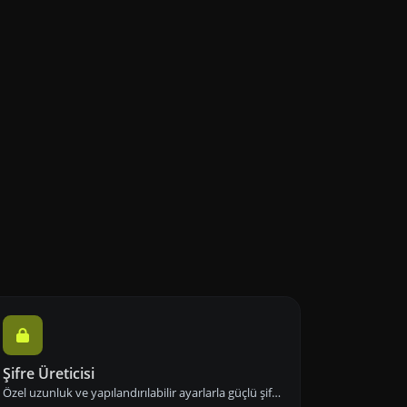
Şifre Üreticisi
Özel uzunluk ve yapılandırılabilir ayarlarla güçlü şifreler oluşturun. Sayılar, semboller, küçük ve büyük harf kombinasyonlarını kullanarak şifre güvenliğini artırın.