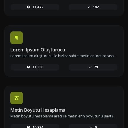
11,472
182
Lorem Ipsum Oluşturucu
Lorem Ipsum oluşturucu ile hızlıca sahte metinler üretin; tasarımlarınızda ve projelerinizde örnek içerik olarak kullanın.
11,350
79
Metin Boyutu Hesaplama
Metin boyutu hesaplama aracı ile metinlerin boyutunu Bayt (B), Kilobayt (KB) veya Megabayt (MB) cinsinden anında hesaplayın ve veri kullanımınızı etkin biçimde yönetin.
10,794
0