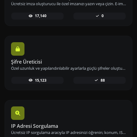
Ücretsiz imza oluşturucu ile özel imzanızı yazın veya çizin. E-imzanızı hızlıca oluşturup indirerek dijital imzanızı hemen kullanıma alabilirsiniz.
17,140
0
Şifre Üreticisi
Özel uzunluk ve yapılandırılabilir ayarlarla güçlü şifreler oluşturun. Sayılar, semboller, küçük ve büyük harf kombinasyonlarını kullanarak şifre güvenliğini artırın.
15,123
88
IP Adresi Sorgulama
Ücretsiz IP sorgulama aracıyla IP adresinizi öğrenin; konum, ISP ve ağ bilgileri gibi detaylara hızlıca erişip analizlerinizi gerçekleştirin.