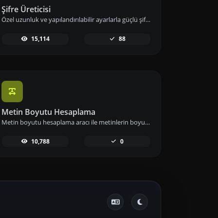
Şifre Üreticisi
Özel uzunluk ve yapılandırılabilir ayarlarla güçlü şifreler oluşturun. Sayılar, semboller, küçük ve büyük harf kombinasyonlarını kullanarak şifre güvenliğini artırın.
15,114
88
Metin Boyutu Hesaplama
Metin boyutu hesaplama aracı ile metinlerin boyutunu Bayt (B), Kilobayt (KB) veya Megabayt (MB) cinsinden anında hesaplayın ve veri kullanımınızı etkin biçimde yönetin.
10,788
0