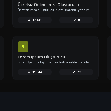
Ücretsiz Online İmza Oluşturucu
Ücretsiz imza oluşturucu ile özel imzanızı yazın veya çizin. E-imzanızı hızlıca oluşturup indirerek dijital imzanızı hemen kullanıma alabilirsiniz.
17,131
0
Lorem Ipsum Oluşturucu
Lorem Ipsum oluşturucu ile hızlıca sahte metinler üretin; tasarımlarınızda ve projelerinizde örnek içerik olarak kullanın.
11,344
79