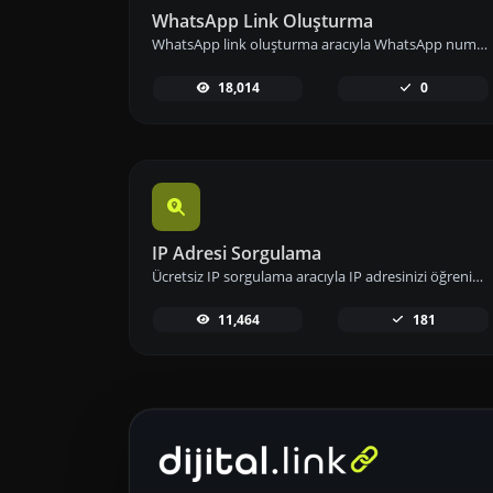
WhatsApp Link Oluşturma
WhatsApp link oluşturma aracıyla WhatsApp numaranızın bağlantısını önceden tanımlanmış mesajlarla paylaşarak iletişimi kolaylaştırın.
18,014
0
IP Adresi Sorgulama
Ücretsiz IP sorgulama aracıyla IP adresinizi öğrenin; konum, ISP ve ağ bilgileri gibi detaylara hızlıca erişip analizlerinizi gerçekleştirin.
11,464
181