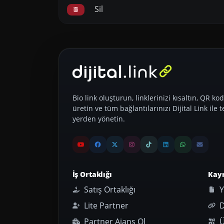
Sil
Bio link oluşturun, linklerinizi kısaltın, QR kod
üretin ve tüm bağlantılarınızı Dijital Link ile t
yerden yönetin.
İş Ortaklığı
Kay
Satış Ortaklığı
Y
Lite Partner
D
Partner Ajans Ol
Ü