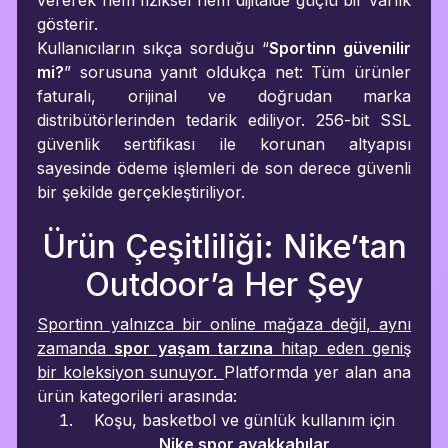
vererek hem fiziksel hem dijitalde güçlü bir varlık
gösterir.
Kullanıcıların sıkça sorduğu “
Sportinn güvenilir
mi?
” sorusuna yanıt oldukça net: Tüm ürünler
faturalı, orijinal ve doğrudan marka
distribütörlerinden tedarik ediliyor. 256-bit SSL
güvenlik sertifikası ile korunan altyapısı
sayesinde ödeme işlemleri de son derece güvenli
bir şekilde gerçekleştiriliyor.
Ürün Çeşitliliği: Nike’tan
Outdoor’a Her Şey
Sportinn yalnızca bir online mağaza değil, aynı
zamanda
spor yaşam tarzına
hitap eden geniş
bir koleksiyon sunuyor.
Platformda yer alan ana
ürün kategorileri arasında:
Koşu, basketbol ve günlük kullanım için
Nike spor ayakkabılar