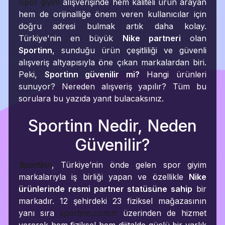
Spor giyim
alışverişinde hem kaliteli ürün arayan
hem de orijinalliğe önem veren kullanıcılar için
doğru adresi bulmak artık daha kolay.
Türkiye'nin en büyük
Nike partneri
olan
Sportinn
, sunduğu ürün çeşitliliği ve güvenli
alışveriş altyapısıyla öne çıkan markalardan biri.
Peki,
Sportinn güvenilir mi?
Hangi ürünleri
sunuyor? Nereden alışveriş yapılır? Tüm bu
sorulara bu yazıda yanıt bulacaksınız.
Sportinn Nedir, Neden
Güvenilir?
Sportinn
, Türkiye’nin önde gelen spor giyim
markalarıyla iş birliği yapan ve özellikle
Nike
ürünlerinde resmi partner statüsüne sahip
bir
markadır. 12 şehirdeki 23 fiziksel mağazasının
yanı sıra
sportinn.com.tr
üzerinden de hizmet