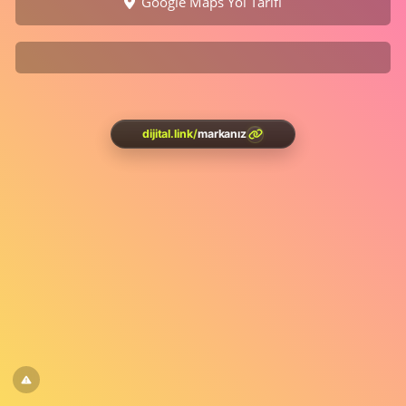
Google Maps Yol Tarifi
dijital.link
/
markanız