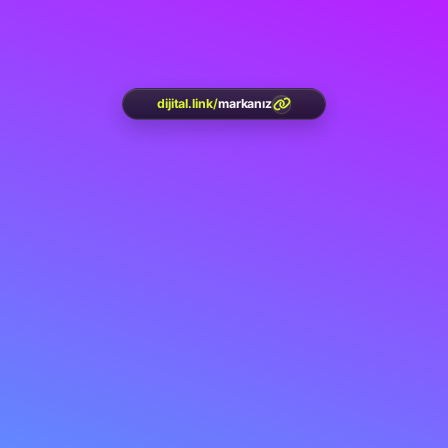
dijital.link
/
markanız