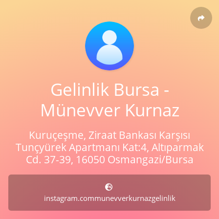
Gelinlik Bursa -
Münevver Kurnaz
Kuruçeşme, Ziraat Bankası Karşısı
Tunçyürek Apartmanı Kat:4, Altıparmak
Cd. 37-39, 16050 Osmangazi̇/Bursa
instagram.communevverkurnazgelinlik