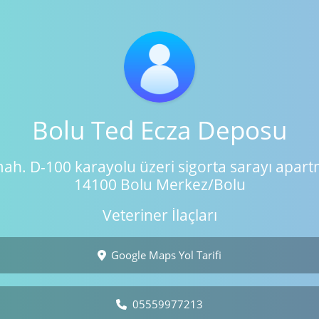
Bolu Ted Ecza Deposu
ah. D-100 karayolu üzeri sigorta sarayı apart
14100 Bolu Merkez/Bolu
Veteriner İlaçları
Google Maps Yol Tarifi
05559977213