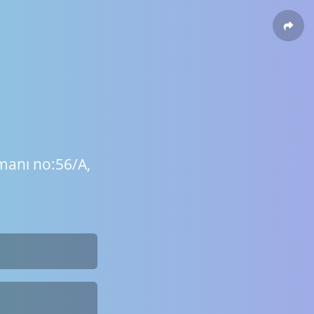
manı no:56/A,