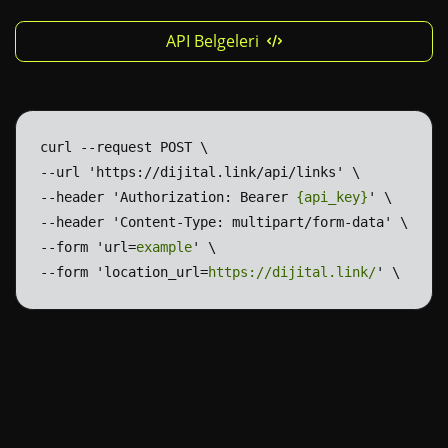
API Belgeleri
curl
--request
POST
\
--url
'https://dijital.link/api/links'
\
--header
'Authorization:
Bearer
{api_key}
'
\
--header
'Content-Type:
multipart/form-data'
\
--form
'url=
example
'
\
--form
'location_url=
https://dijital.link/
'
\