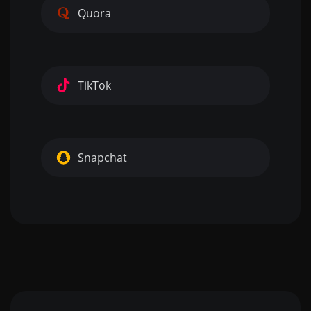
Quora
TikTok
Snapchat