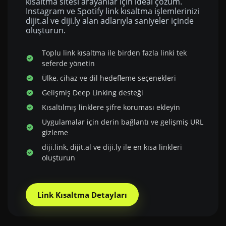
kısaltma sitesi arayanlar için ideal çözüm.
Instagram ve Spotify link kısaltma işlemlerinizi
dijit.al ve diji.ly alan adlarıyla saniyeler içinde
oluşturun.
Toplu link kısaltma ile birden fazla linki tek
seferde yönetin
Ülke, cihaz ve dil hedefleme seçenekleri
Gelişmiş Deep Linking desteği
Kısaltılmış linklere şifre koruması ekleyin
Uygulamalar için derin bağlantı ve gelişmiş URL
gizleme
diji.link, dijit.al ve diji.ly ile en kısa linkleri
oluşturun
Link Kısaltma Detayları