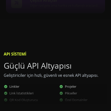
Çeşitli Araçlar
Diğer rastgele ama harika ve kullanışlı araçlardan oluşan bir koleksiyon.
API SISTEMI
Güçlü API Altyapısı
Geliştiriciler için hızlı, güvenli ve esnek API altyapısı.
Linkler
Projeler
Link İstatistikleri
Pikseller
QR Kod Oluşturucu
Özel Domainler