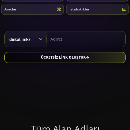
Araçlar
İstatistikler
Kısa link için alan adı seçiniz
dijital.link/
ÜCRETSİZ LİNK OLUŞTUR
Tüm Alan Adları