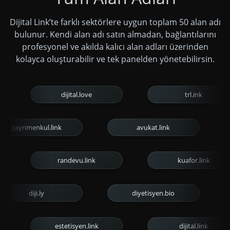
Dijital Link’te farklı sektörlere uygun toplam 50 alan adı
bulunur. Kendi alan adı satın almadan, bağlantılarını
profesyonel ve akılda kalıcı alan adları üzerinden
kolayca oluşturabilir ve tek panelden yönetebilirsin.
dijital.love
trl.ink
gayrimenkul.link
avukat.link
randevu.link
kuafor.link
diji.ly
diyetisyen.bio
estetisyen.link
dijital.link