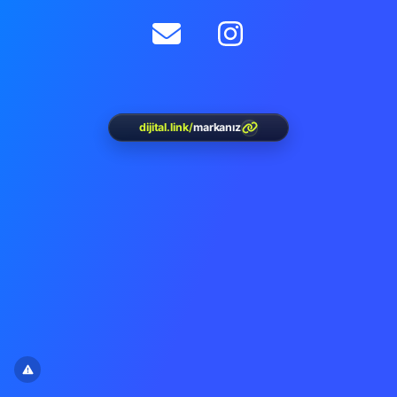
dijital.link
/
markanız