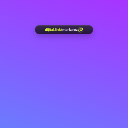
dijital.link
/
markanız