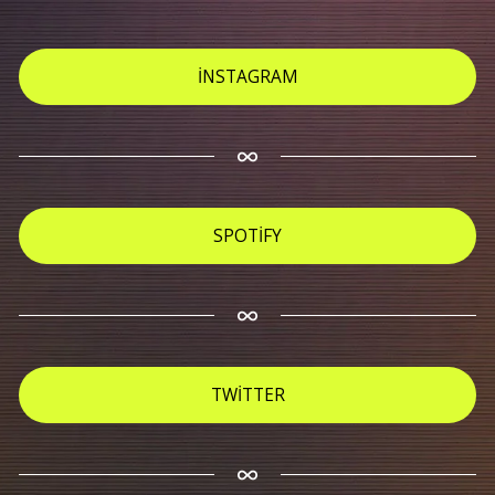
İNSTAGRAM
SPOTİFY
TWİTTER