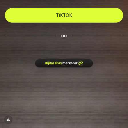
TİKTOK
dijital.link
/
markanız