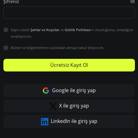
Şifreniz
Kayıt olarak
Şartlar ve Koşullar
ve
Gizlilik Politikası
'nı okuduğumu, anladığımı
onaylıyorum.
Bülten ve bilgilendirme e-postaları almayı kabul ediyorum.
Ücretsiz Kayıt Ol
Google ile giriş yap
X ile giriş yap
LinkedIn ile giriş yap