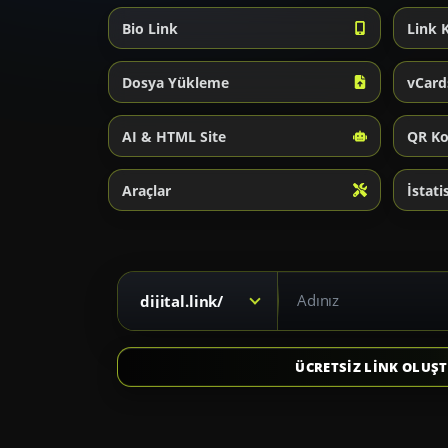
Bio Link
Link 
Dosya Yükleme
vCard
AI & HTML Site
QR K
Araçlar
İstati
Kısa link için alan adı seçiniz
dijital.link/
ÜCRETSİZ LİNK OLUŞ