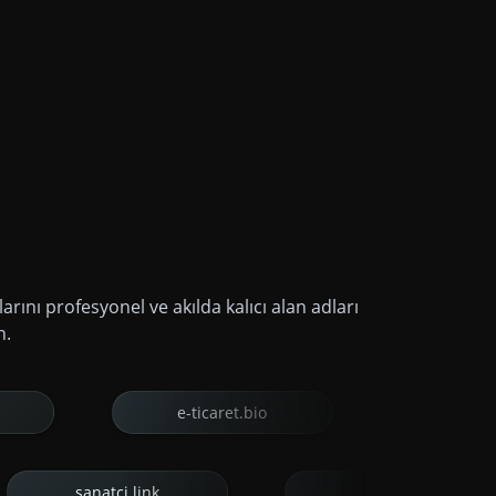
arını profesyonel ve akılda kalıcı alan adları
n.
e-ticaret.bio
diyetisyen.bio
trbio.link
sanatci.link
otel.bi