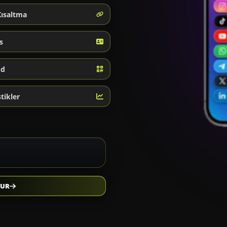
Kısaltma
s
od
stikler
TUR