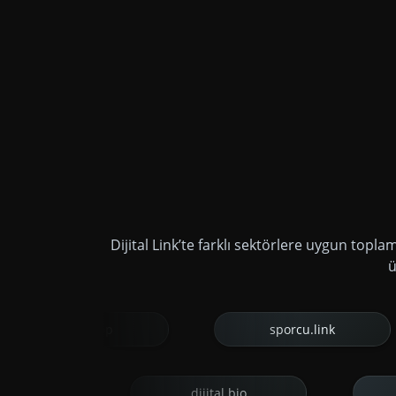
Dijital Link’te farklı sektörlere uygun topla
ü
jital.shop
sporcu.link
gayrimenkul.link
dijital.love
dijital.bio