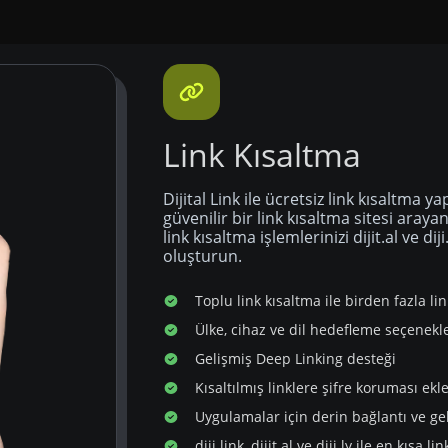
Link Kısaltma
Dijital Link ile ücretsiz link kısaltma y
güvenilir bir link kısaltma sitesi aray
link kısaltma işlemlerinizi dijit.al ve dij
oluşturun.
Toplu link kısaltma ile birden fazla li
Ülke, cihaz ve dil hedefleme seçenekle
Gelişmiş Deep Linking desteği
Kısaltılmış linklere şifre koruması ekl
Uygulamalar için derin bağlantı ve g
diji.link, dijit.al ve diji.ly ile en kısa l