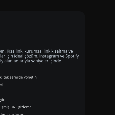
apın. Kısa link, kurumsal link kısaltma ve
anlar için ideal çözüm. Instagram ve Spotify
i.ly alan adlarıyla saniyeler içinde
nki tek seferde yönetin
ri
eyin
elişmiş URL gizleme
inkleri oluşturun