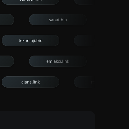
sanat.bio
konser.link
e-kartviz.it
teknoloji.bio
toplu.li
emlakci.link
randevu.link
kartvizit.bio
ajans.link
restoran