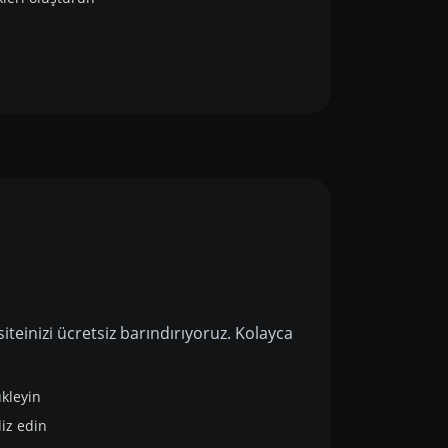
iteinizi ücretsiz barındırıyoruz. Kolayca
ükleyin
liz edin