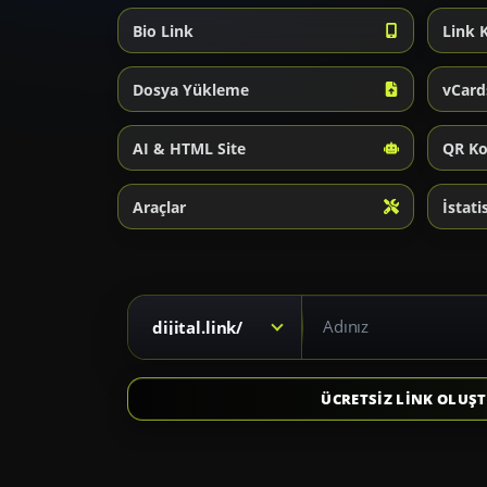
Bio Link
Link 
Dosya Yükleme
vCard
AI & HTML Site
QR K
Araçlar
İstati
Kısa link için alan adı seçiniz
dijital.link/
ÜCRETSİZ LİNK OLUŞ