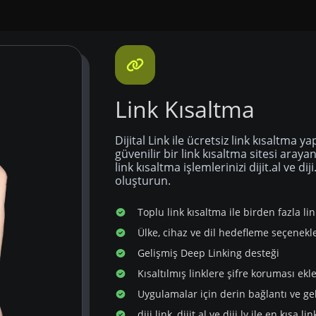
Link Kısaltma
Dijital Link ile ücretsiz link kısaltma y
güvenilir bir link kısaltma sitesi aray
link kısaltma işlemlerinizi dijit.al ve dij
oluşturun.
Toplu link kısaltma ile birden fazla li
Ülke, cihaz ve dil hedefleme seçenekle
Gelişmiş Deep Linking desteği
Kısaltılmış linklere şifre koruması ekl
Uygulamalar için derin bağlantı ve g
diji.link, dijit.al ve diji.ly ile en kısa l