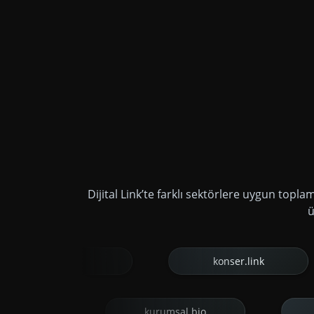
Dijital Link’te farklı sektörlere uygun topla
ü
iji.link
konser.link
teknoloji.link
dijital.bio
kurumsal.bio