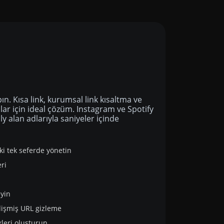
apın. Kısa link, kurumsal link kısaltma ve
anlar için ideal çözüm. Instagram ve Spotify
i.ly alan adlarıyla saniyeler içinde
nki tek seferde yönetin
ri
eyin
elişmiş URL gizleme
inkleri oluşturun