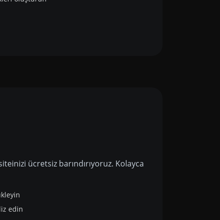
iteinizi ücretsiz barındırıyoruz. Kolayca
ükleyin
liz edin