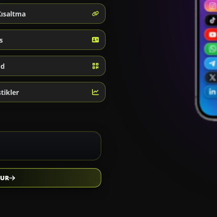
Kısaltma
s
od
stikler
TUR