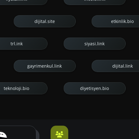
dijital.site
etkinlik.bio
trl.ink
siyasi.link
gayrimenkul.link
dijital.link
teknoloji.bio
diyetisyen.bio