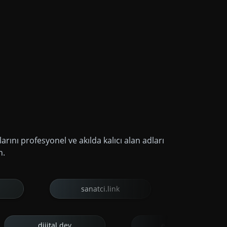
arını profesyonel ve akılda kalıcı alan adları
n.
sanatci.link
randevu.link
avukat.link
dijital.dev
e-ticare