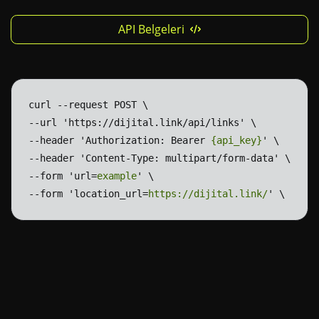
API Belgeleri
curl
--request
POST
\
--url
'https://dijital.link/api/links'
\
--header
'Authorization:
Bearer
{api_key}
'
\
--header
'Content-Type:
multipart/form-data'
\
--form
'url=
example
'
\
--form
'location_url=
https://dijital.link/
'
\