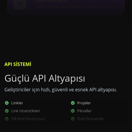
Çeşitli Araçlar
Diğer rastgele ama harika ve kullanışlı araçlardan oluşan bir koleksiyon.
API SISTEMI
Güçlü API Altyapısı
Geliştiriciler için hızlı, güvenli ve esnek API altyapısı.
Linkler
Projeler
Link İstatistikleri
Pikseller
QR Kod Oluşturucu
Özel Domainler