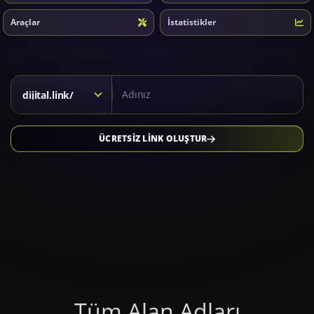
Araçlar
İstatistikler
Kısa link için alan adı seçiniz
dijital.link/
ÜCRETSİZ LİNK OLUŞTUR
Tüm Alan Adları