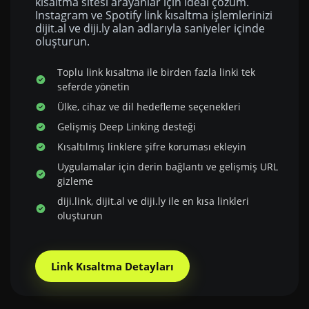
kısaltma sitesi arayanlar için ideal çözüm.
Instagram ve Spotify link kısaltma işlemlerinizi
dijit.al ve diji.ly alan adlarıyla saniyeler içinde
oluşturun.
Toplu link kısaltma ile birden fazla linki tek
seferde yönetin
Ülke, cihaz ve dil hedefleme seçenekleri
Gelişmiş Deep Linking desteği
Kısaltılmış linklere şifre koruması ekleyin
Uygulamalar için derin bağlantı ve gelişmiş URL
gizleme
diji.link, dijit.al ve diji.ly ile en kısa linkleri
oluşturun
Link Kısaltma Detayları