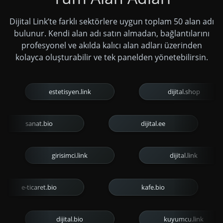
Dijital Link’te farklı sektörlere uygun toplam 50 alan adı
bulunur. Kendi alan adı satın almadan, bağlantılarını
profesyonel ve akılda kalıcı alan adları üzerinden
kolayca oluşturabilir ve tek panelden yönetebilirsin.
estetisyen.link
dijital.shop
sanat.bio
dijital.ee
girisimci.link
dijital.link
e-ticaret.bio
kafe.bio
dijital.bio
kuyumcu.link