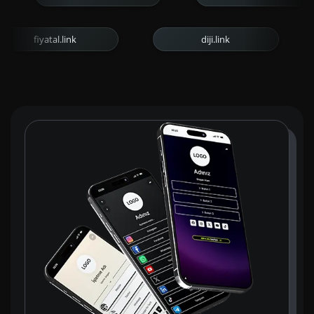
fiyatal.link
diji.link