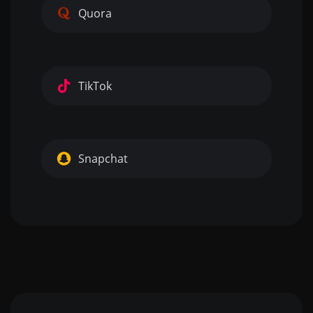
Quora
TikTok
Snapchat