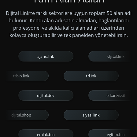
Dijital Link’te farklı sektörlere uygun toplam 50 alan adı
bulunur. Kendi alan adı satın almadan, bağlantılarını
profesyonel ve akılda kalıcı alan adları üzerinden
kolayca oluşturabilir ve tek panelden yönetebilirsin.
ajans.link
dijital.link
trbio.link
trl.ink
dijital.dev
e-kartviz.it
dijital.shop
siyasi.link
emlak.bio
egitim.bio