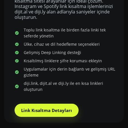
kısaltma sitesi arayanlar için ideal çözüm.
Instagram ve Spotify link kısaltma işlemlerinizi
dijit.al ve diji.ly alan adlarıyla saniyeler içinde
oluşturun.
Toplu link kısaltma ile birden fazla linki tek
seferde yönetin
Ülke, cihaz ve dil hedefleme seçenekleri
Gelişmiş Deep Linking desteği
Kısaltılmış linklere şifre koruması ekleyin
Uygulamalar için derin bağlantı ve gelişmiş URL
gizleme
diji.link, dijit.al ve diji.ly ile en kısa linkleri
oluşturun
Link Kısaltma Detayları