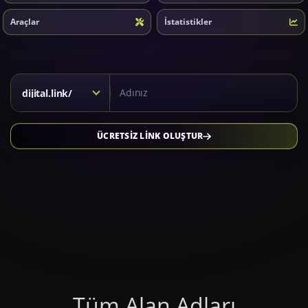
Araçlar
İstatistikler
Kısa link için alan adı seçiniz
dijital.link/
ÜCRETSİZ LİNK OLUŞTUR
Tüm Alan Adları