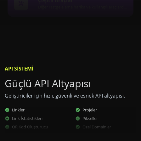
Çeşitli Araçlar
Diğer rastgele ama harika ve kullanışlı araçlardan oluşan bir koleksiyon.
API SISTEMI
Güçlü API Altyapısı
Geliştiriciler için hızlı, güvenli ve esnek API altyapısı.
Linkler
Projeler
Link İstatistikleri
Pikseller
QR Kod Oluşturucu
Özel Domainler