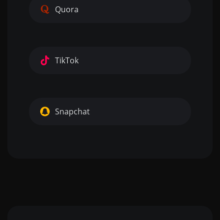
Quora
TikTok
Snapchat