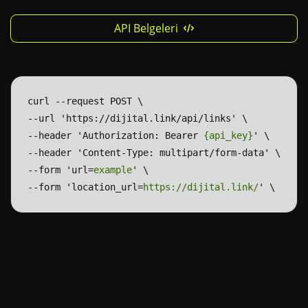
API Belgeleri
curl
--request
POST
\
--url
'https://dijital.link/api/links'
\
--header
'Authorization:
Bearer
{api_key}
'
\
--header
'Content-Type:
multipart/form-data'
\
--form
'url=
example
'
\
--form
'location_url=
https://dijital.link/
'
\